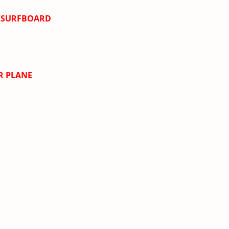
N SURFBOARD
R PLANE