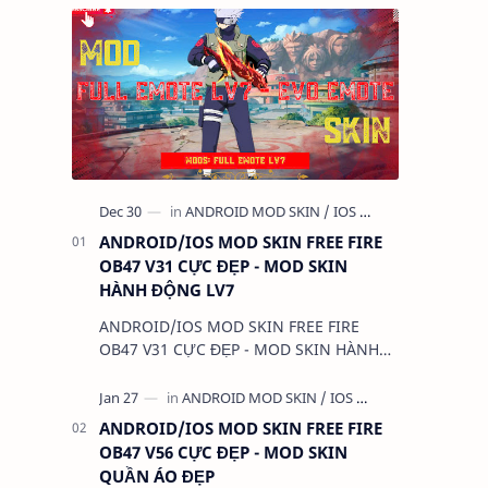
ANDROID/IOS MOD SKIN FREE FIRE
OB47 V31 CỰC ĐẸP - MOD SKIN
HÀNH ĐỘNG LV7
ANDROID/IOS MOD SKIN FREE FIRE
OB47 V31 CỰC ĐẸP - MOD SKIN HÀNH
ĐỘNG LV7 1. CHỨC NĂNG: - MOD SKIN
HÀNH ĐỘNG LV7 2. TẢI VÀ CÀI ĐẶT (BẢN
FULL KHÔNG LIN…
ANDROID/IOS MOD SKIN FREE FIRE
OB47 V56 CỰC ĐẸP - MOD SKIN
QUẦN ÁO ĐẸP