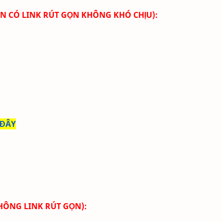
GỌN CÓ LINK RÚT GỌN KHÔNG KHÓ CHỊU):
 ĐÂY
KHÔNG LINK RÚT GỌN):