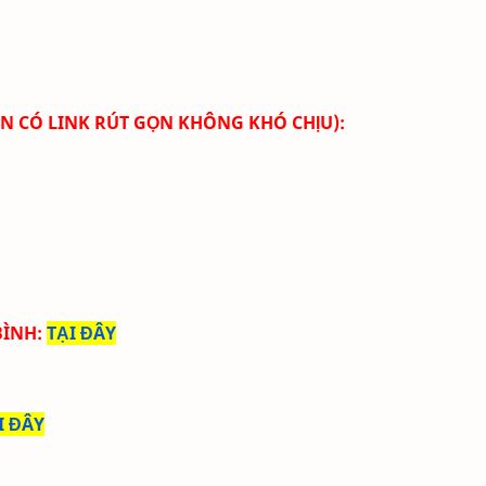
GỌN CÓ LINK RÚT GỌN KHÔNG KHÓ CHỊU):
BÌNH
:
TẠI ĐÂY
I ĐÂY