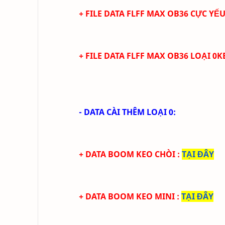
+ FILE
DATA
FLFF
MA
X
OB36 CỰC
YẾ
+ FILE
DATA
FLFF
MA
X
OB36 LOẠI 0K
- DATA CÀI THÊM LOẠI 0:
+ DATA BOOM KEO CHÒI
:
TẠI ĐÂY
+ DATA BOOM KEO MINI
:
TẠI ĐÂY