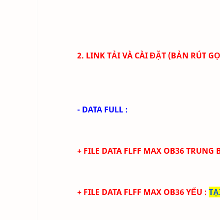
2. LINK TẢI VÀ CÀI ĐẶT (BẢN RÚT 
- DATA FULL :
+ FILE
DATA
FLFF
MAX
OB36
TRUN
G 
+ FILE
DATA
FLFF
MA
X
OB36
YẾU
:
TẠ