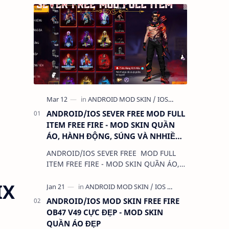
ANDROID/IOS SEVER FREE MOD FULL
ITEM FREE FIRE - MOD SKIN QUẦN
ÁO, HÀNH ĐỘNG, SÚNG VÀ NHHIỀU
THỨ KHÁC
ANDROID/IOS SEVER FREE MOD FULL
ITEM FREE FIRE - MOD SKIN QUẦN ÁO,
HÀNH ĐỘNG, SÚNG VÀ NHHIỀU THỨ
IX
KHÁC 1. CHỨC NĂNG: - MOD FULL SKIN
ITEM 2. TẢI VÀ C…
ANDROID/IOS MOD SKIN FREE FIRE
OB47 V49 CỰC ĐẸP - MOD SKIN
QUẦN ÁO ĐẸP