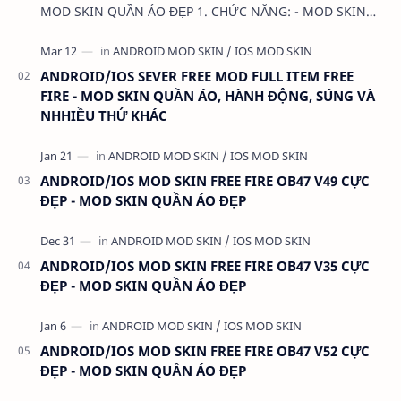
MOD SKIN QUẦN ÁO ĐẸP 1. CHỨC NĂNG: - MOD SKIN
QUẦN ÁO - MOD CLOTHES 2. TẢI VÀ CÀI ĐẶT (BẢN FULL
KHÔ…
ANDROID/IOS SEVER FREE MOD FULL ITEM FREE
FIRE - MOD SKIN QUẦN ÁO, HÀNH ĐỘNG, SÚNG VÀ
NHHIỀU THỨ KHÁC
ANDROID/IOS MOD SKIN FREE FIRE OB47 V49 CỰC
ĐẸP - MOD SKIN QUẦN ÁO ĐẸP
ANDROID/IOS MOD SKIN FREE FIRE OB47 V35 CỰC
ĐẸP - MOD SKIN QUẦN ÁO ĐẸP
ANDROID/IOS MOD SKIN FREE FIRE OB47 V52 CỰC
ĐẸP - MOD SKIN QUẦN ÁO ĐẸP