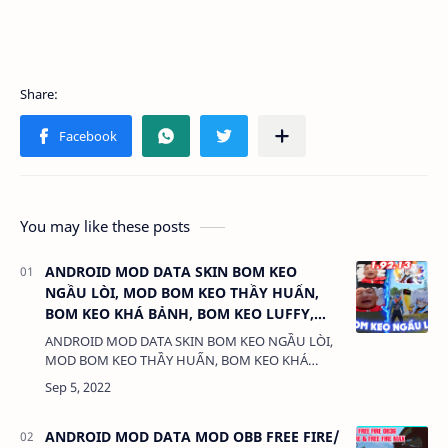
You may like these posts
ANDROID MOD DATA SKIN BOM KEO
NGẦU LÒI, MOD BOM KEO THẦY HUẤN,
BOM KEO KHÁ BẢNH, BOM KEO LUFFY,
BOM KEO ZORO VIP CHO FF 1.92.13
ANDROID MOD DATA SKIN BOM KEO NGẦU LÒI,
MOD BOM KEO THẦY HUẤN, BOM KEO KHÁ
BẢNH, BOM KEO LUFFY, BOM KEO ZORO VIP
CHO FF 1.92.131. CHỨC NĂNG:- MOD DATA
BOOM KEO- KEO LUFFY…
ANDROID MOD DATA MOD OBB FREE FIRE/