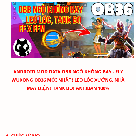
ANDROID MOD DATA
OBB NGỘ KHÔNG BAY - FLY
WUKONG OB36 MỚI NHẤT! LEO LÓC XƯỞNG, NHÀ
MÁY ĐIỆN! TANK BO! ANTIBAN 100%
1. CHỨC NĂNG: