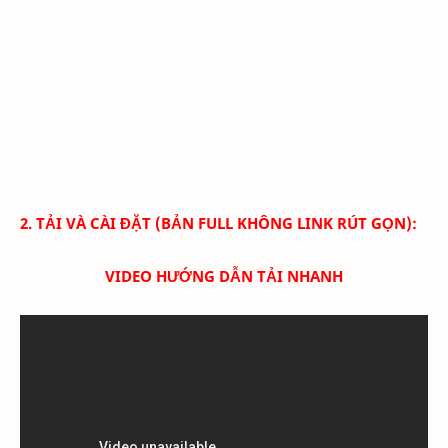
2. TẢI VÀ CÀI ĐẶT (BẢN FULL KHÔNG LINK RÚT GỌN):
VIDEO HƯỚNG DẪN TẢI NHANH