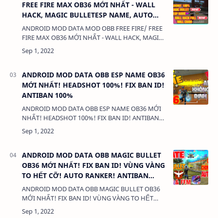
FREE FIRE MAX OB36 MỚI NHẤT - WALL
HACK, MAGIC BULLETESP NAME, AUTO
HEADSHOT, NHÌN XUYÊN TƯỜNG
ANDROID MOD DATA MOD OBB FREE FIRE/ FREE
FIRE MAX OB36 MỚI NHẤT - WALL HACK, MAGIC
BULLETESP NAME, AUTO HEADSHOT, NHÌN
XUYÊN TƯỜNG1. CHỨC NĂNG:- DÀNH CHO
ANDROID- MO…
ANDROID MOD DATA OBB ESP NAME OB36
MỚI NHẤT! HEADSHOT 100%! FIX BAN ID!
ANTIBAN 100%
ANDROID MOD DATA OBB ESP NAME OB36 MỚI
NHẤT! HEADSHOT 100%! FIX BAN ID! ANTIBAN
100%1. CHỨC NĂNG:- MOD OBB- HEADSHOT
100%- ANTIBAND 100%2. TẢI VÀ CÀI ĐẶT (BẢN F…
ANDROID MOD DATA OBB MAGIC BULLET
OB36 MỚI NHẤT! FIX BAN ID! VÙNG VÀNG
TO HẾT CỠ! AUTO RANKER! ANTIBAN
100%
ANDROID MOD DATA OBB MAGIC BULLET OB36
MỚI NHẤT! FIX BAN ID! VÙNG VÀNG TO HẾT
CỠ! AUTO RANKER! ANTIBAN 100%1. CHỨC
NĂNG:- MOD OBB- HEADSHOT 100%- ANTIBAND