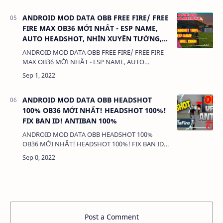
100%2…
ANDROID MOD DATA OBB FREE FIRE/ FREE
FIRE MAX OB36 MỚI NHẤT - ESP NAME,
AUTO HEADSHOT, NHÌN XUYÊN TƯỜNG,
KHÔNG BAND ID
ANDROID MOD DATA OBB FREE FIRE/ FREE FIRE
MAX OB36 MỚI NHẤT - ESP NAME, AUTO
HEADSHOT, NHÌN XUYÊN TƯỜNG, KHÔNG BAND
ID1. CHỨC NĂNG:- DÀNH CHO ANDROID- MOD
OBB- KHÔNG…
ANDROID MOD DATA OBB HEADSHOT
100% OB36 MỚI NHẤT! HEADSHOT 100%!
FIX BAN ID! ANTIBAN 100%
ANDROID MOD DATA OBB HEADSHOT 100%
OB36 MỚI NHẤT! HEADSHOT 100%! FIX BAN ID!
ANTIBAN 100%1. CHỨC NĂNG:- MOD
OBB- HEADSHOT 100%- ANTIBAND 100%2. TẢI VÀ
CÀI ĐẶT (…
Post a Comment