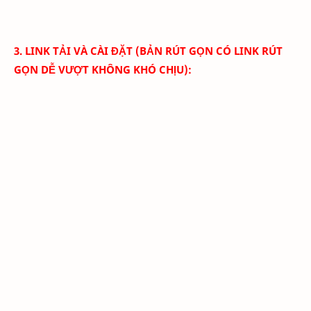
3. LINK TẢI VÀ CÀI ĐẶT (BẢN RÚT GỌN CÓ LINK RÚT
GỌN DỄ VƯỢT KHÔNG KHÓ CHỊU):