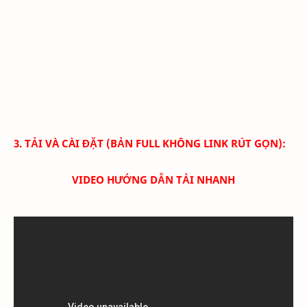
3. TẢI VÀ CÀI ĐẶT (BẢN FULL KHÔNG LINK RÚT GỌN):
VIDEO HƯỚNG DẪN TẢI NHANH