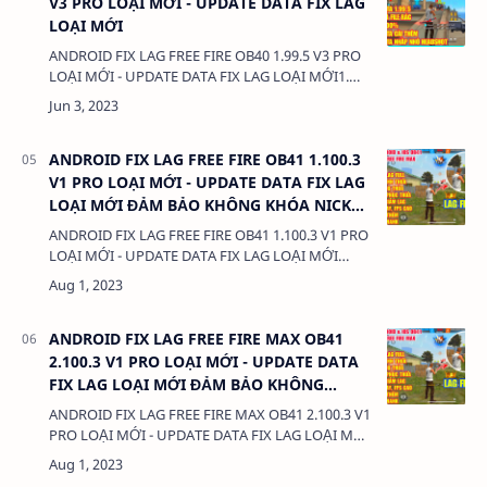
V3 PRO LOẠI MỚI - UPDATE DATA FIX LAG
LOẠI MỚI
ANDROID FIX LAG FREE FIRE OB40 1.99.5 V3 PRO
LOẠI MỚI - UPDATE DATA FIX LAG LOẠI MỚI1.
CHỨC NĂNG:- FIX LAG FREE FIRE OB40- PHIÊN
BẢN HỖ TRỢ 1.99.3- KHÔNG KHÓA NICK 100%- …
ANDROID FIX LAG FREE FIRE OB41 1.100.3
V1 PRO LOẠI MỚI - UPDATE DATA FIX LAG
LOẠI MỚI ĐẢM BẢO KHÔNG KHÓA NICK
100%
ANDROID FIX LAG FREE FIRE OB41 1.100.3 V1 PRO
LOẠI MỚI - UPDATE DATA FIX LAG LOẠI MỚI
ĐẢM BẢO KHÔNG KHÓA NICK 100%1. CHỨC
NĂNG:- FIX LAG FREE FIRE OB41- PHIÊN B…
ANDROID FIX LAG FREE FIRE MAX OB41
2.100.3 V1 PRO LOẠI MỚI - UPDATE DATA
FIX LAG LOẠI MỚI ĐẢM BẢO KHÔNG
KHÓA NICK 100%
ANDROID FIX LAG FREE FIRE MAX OB41 2.100.3 V1
PRO LOẠI MỚI - UPDATE DATA FIX LAG LOẠI MỚI
ĐẢM BẢO KHÔNG KHÓA NICK 100%1. CHỨC
NĂNG:- FIX LAG FREE FIRE MAX OB41- PHIÊN