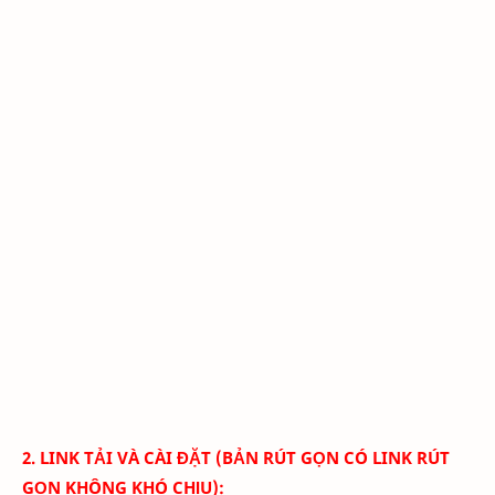
2. LINK TẢI VÀ CÀI ĐẶT (BẢN RÚT GỌN CÓ LINK RÚT
GỌN KHÔNG KHÓ CHỊU):