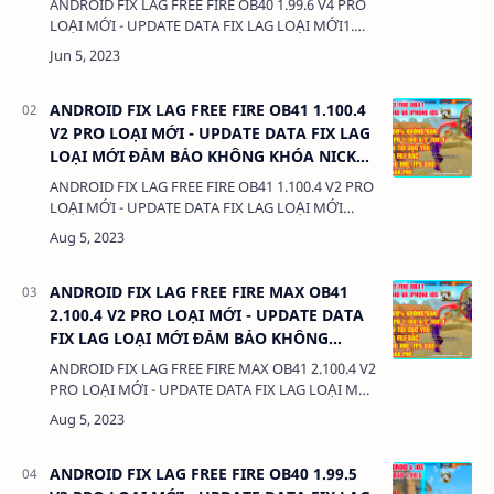
ANDROID FIX LAG FREE FIRE OB40 1.99.6 V4 PRO
LOẠI MỚI - UPDATE DATA FIX LAG LOẠI MỚI1.
CHỨC NĂNG:- FIX LAG FREE FIRE OB40- PHIÊN
BẢN HỖ TRỢ 1.99.6- KHÔNG KHÓA NICK 100%- …
ANDROID FIX LAG FREE FIRE OB41 1.100.4
V2 PRO LOẠI MỚI - UPDATE DATA FIX LAG
LOẠI MỚI ĐẢM BẢO KHÔNG KHÓA NICK
100%
ANDROID FIX LAG FREE FIRE OB41 1.100.4 V2 PRO
LOẠI MỚI - UPDATE DATA FIX LAG LOẠI MỚI
ĐẢM BẢO KHÔNG KHÓA NICK 100%1. CHỨC
NĂNG:- FIX LAG FREE FIRE OB41- PHIÊN B…
ANDROID FIX LAG FREE FIRE MAX OB41
2.100.4 V2 PRO LOẠI MỚI - UPDATE DATA
FIX LAG LOẠI MỚI ĐẢM BẢO KHÔNG
KHÓA NICK 100%
ANDROID FIX LAG FREE FIRE MAX OB41 2.100.4 V2
PRO LOẠI MỚI - UPDATE DATA FIX LAG LOẠI MỚI
ĐẢM BẢO KHÔNG KHÓA NICK 100%1. CHỨC
NĂNG:- FIX LAG FREE FIRE MAX OB41- PHIÊN
BẢN HỖ T…
ANDROID FIX LAG FREE FIRE OB40 1.99.5