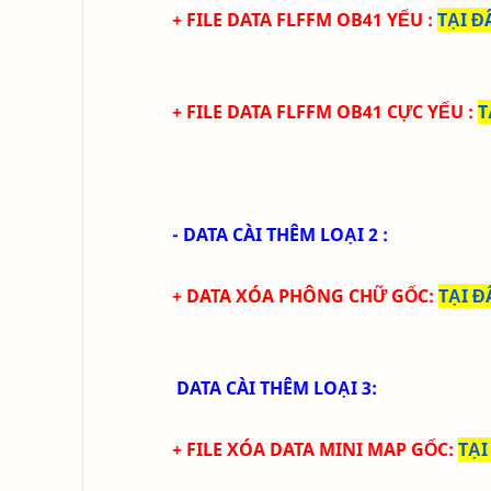
+ FILE
DATA
FLFFM
OB41
YẾU
:
TẠI Đ
+ FILE
DATA
FLFFM
OB41 CỰC
YẾU
:
T
- DATA CÀI THÊM LOẠI 2 :
+ DATA XÓA PHÔNG CHỮ GỐC
:
TẠI Đ
DATA CÀI THÊM LOẠI 3:
+ FILE XÓA DATA MINI MAP GỐC:
TẠI