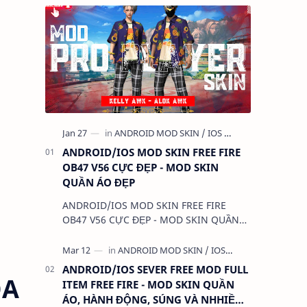
ANDROID/IOS MOD SKIN FREE FIRE
OB47 V56 CỰC ĐẸP - MOD SKIN
QUẦN ÁO ĐẸP
ANDROID/IOS MOD SKIN FREE FIRE
OB47 V56 CỰC ĐẸP - MOD SKIN QUẦN
ÁO ĐẸP 1. CHỨC NĂNG: - MOD SKIN
QUẦN ÁO - MOD CLOTHES 2. TẢI VÀ CÀI
ĐẶT (BẢN FULL KHÔ…
ANDROID/IOS SEVER FREE MOD FULL
ÓA
ITEM FREE FIRE - MOD SKIN QUẦN
ÁO, HÀNH ĐỘNG, SÚNG VÀ NHHIỀU