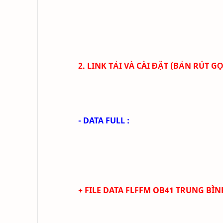
2. LINK TẢI VÀ CÀI ĐẶT (BẢN RÚT 
- DATA FULL :
+ FILE
DATA
FLFFM
OB41
TRUN
G BÌN