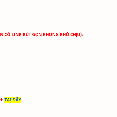
GỌN CÓ LINK RÚT GỌN KHÔNG KHÓ CHỊU):
H
:
TẠI ĐÂY