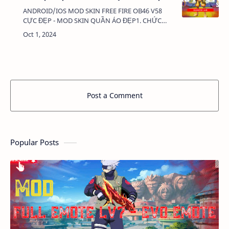
ANDROID/IOS MOD SKIN FREE FIRE OB46 V58
CỰC ĐẸP - MOD SKIN QUẦN ÁO ĐẸP1. CHỨC
NĂNG:- MOD SKIN QUẦN ÁO - MOD CLOTHES2.
TẢI VÀ CÀI ĐẶT (BẢN FULL KHÔNG LINK RÚT
GỌN):VIDEO HƯỚNG DẪN T…
Post a Comment
Popular Posts