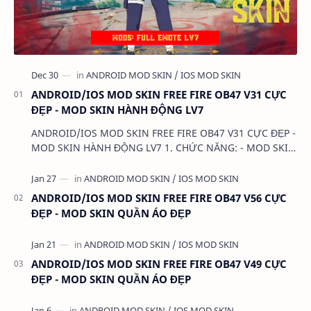
ANDROID/IOS MOD SKIN FREE FIRE OB47 V31 CỰC
ĐẸP - MOD SKIN HÀNH ĐỘNG LV7
ANDROID/IOS MOD SKIN FREE FIRE OB47 V31 CỰC ĐẸP -
MOD SKIN HÀNH ĐỘNG LV7 1. CHỨC NĂNG: - MOD SKIN
HÀNH ĐỘNG LV7 2. TẢI VÀ CÀI ĐẶT (BẢN FULL KHÔNG
LIN…
ANDROID/IOS MOD SKIN FREE FIRE OB47 V56 CỰC
ĐẸP - MOD SKIN QUẦN ÁO ĐẸP
ANDROID/IOS MOD SKIN FREE FIRE OB47 V49 CỰC
ĐẸP - MOD SKIN QUẦN ÁO ĐẸP