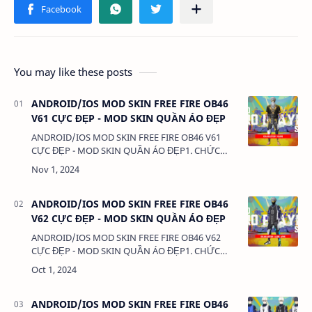
You may like these posts
ANDROID/IOS MOD SKIN FREE FIRE OB46
V61 CỰC ĐẸP - MOD SKIN QUẦN ÁO ĐẸP
ANDROID/IOS MOD SKIN FREE FIRE OB46 V61
CỰC ĐẸP - MOD SKIN QUẦN ÁO ĐẸP1. CHỨC
NĂNG:- MOD SKIN QUẦN ÁO - MOD CLOTHES2.
TẢI VÀ CÀI ĐẶT (BẢN FULL KHÔNG LINK RÚT
GỌN):VIDEO HƯỚNG DẪN T…
ANDROID/IOS MOD SKIN FREE FIRE OB46
V62 CỰC ĐẸP - MOD SKIN QUẦN ÁO ĐẸP
ANDROID/IOS MOD SKIN FREE FIRE OB46 V62
CỰC ĐẸP - MOD SKIN QUẦN ÁO ĐẸP1. CHỨC
NĂNG:- MOD SKIN QUẦN ÁO - MOD CLOTHES2.
TẢI VÀ CÀI ĐẶT (BẢN FULL KHÔNG LINK RÚT
GỌN):VIDEO HƯỚNG DẪN T…
ANDROID/IOS MOD SKIN FREE FIRE OB46