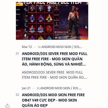
ANDROID/IOS SEVER FREE MOD FULL
ITEM FREE FIRE - MOD SKIN QUẦN
ÁO, HÀNH ĐỘNG, SÚNG VÀ NHHIỀU
THỨ KHÁC
ANDROID/IOS SEVER FREE MOD FULL
ITEM FREE FIRE - MOD SKIN QUẦN ÁO,
HÀNH ĐỘNG, SÚNG VÀ NHHIỀU THỨ
KHÁC 1. CHỨC NĂNG: - MOD FULL SKIN
ITEM 2. TẢI VÀ C…
ANDROID/IOS MOD SKIN FREE FIRE
OB47 V49 CỰC ĐẸP - MOD SKIN
QUẦN ÁO ĐẸP