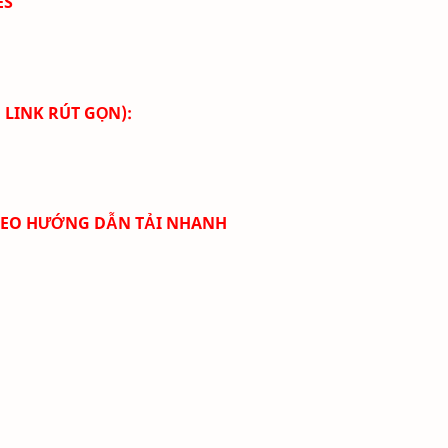
ES
 LINK RÚT GỌN):
DEO HƯỚNG DẪN TẢI NHANH