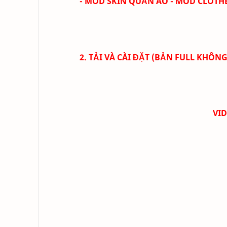
- MOD SKIN QUẦN ÁO - MOD CLOTH
2. TẢI VÀ CÀI ĐẶT (BẢN FULL KHÔNG
VI