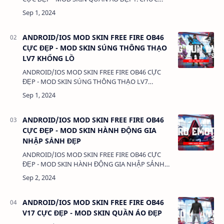
NĂNG:- MOD SKIN QUẦN ÁO - MOD CLOTHES2.
TẢI VÀ CÀI ĐẶT (BẢN FULL KHÔNG LINK RÚT
GỌN):VIDEO HƯỚNG DẪN T…
ANDROID/IOS MOD SKIN FREE FIRE OB46
CỰC ĐẸP - MOD SKIN SÚNG THÔNG THẠO
LV7 KHỔNG LỒ
ANDROID/IOS MOD SKIN FREE FIRE OB46 CỰC
ĐẸP - MOD SKIN SÚNG THÔNG THẠO LV7
KHỔNG LỒ1. CHỨC NĂNG:- MOD SÚNG THÔNG
THẠO LV72. TẢI VÀ CÀI ĐẶT (BẢN FULL KHÔNG
LINK RÚT GỌN):VIDEO HƯỚNG…
ANDROID/IOS MOD SKIN FREE FIRE OB46
CỰC ĐẸP - MOD SKIN HÀNH ĐỘNG GIA
NHẬP SẢNH ĐẸP
ANDROID/IOS MOD SKIN FREE FIRE OB46 CỰC
ĐẸP - MOD SKIN HÀNH ĐỘNG GIA NHẬP SẢNH
ĐẸP1. CHỨC NĂNG:- MOD SKIN HÀNH ĐỘNG
GIA NHẬP SẢNH - MOD EMOTE.📌 Chú Ý: Tải Full
Tài Nguyên Sưu Tâọ …
ANDROID/IOS MOD SKIN FREE FIRE OB46
V17 CỰC ĐẸP - MOD SKIN QUẦN ÁO ĐẸP