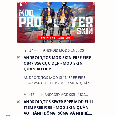
ANDROID/IOS MOD SKIN FREE FIRE
OB47 V56 CỰC ĐẸP - MOD SKIN
QUẦN ÁO ĐẸP
ANDROID/IOS MOD SKIN FREE FIRE
OB47 V56 CỰC ĐẸP - MOD SKIN QUẦN
ÁO ĐẸP 1. CHỨC NĂNG: - MOD SKIN
QUẦN ÁO - MOD CLOTHES 2. TẢI VÀ CÀI
ĐẶT (BẢN FULL KHÔ…
ANDROID/IOS SEVER FREE MOD FULL
ITEM FREE FIRE - MOD SKIN QUẦN
ÁO, HÀNH ĐỘNG, SÚNG VÀ NHHIỀU