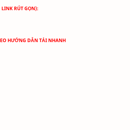
 LINK RÚT GỌN):
DEO HƯỚNG DẪN TẢI NHANH