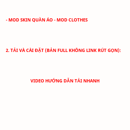
- MOD SKIN QUẦN ÁO - MOD CLOTHES
2. TẢI VÀ CÀI ĐẶT (BẢN FULL KHÔNG LINK RÚT GỌN):
VIDEO HƯỚNG DẪN TẢI NHANH