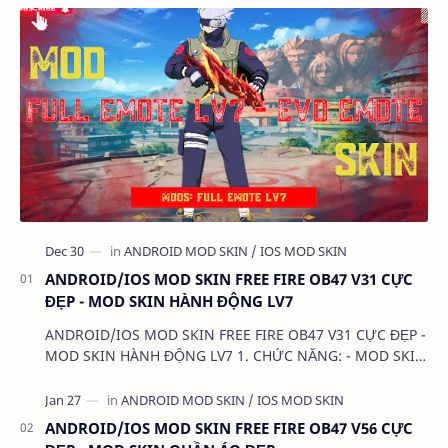
ANDROID/IOS MOD SKIN FREE FIRE OB47 V31 CỰC
ĐẸP - MOD SKIN HÀNH ĐỘNG LV7
ANDROID/IOS MOD SKIN FREE FIRE OB47 V31 CỰC ĐẸP -
MOD SKIN HÀNH ĐỘNG LV7 1. CHỨC NĂNG: - MOD SKIN
HÀNH ĐỘNG LV7 2. TẢI VÀ CÀI ĐẶT (BẢN FULL KHÔNG
LIN…
ANDROID/IOS MOD SKIN FREE FIRE OB47 V56 CỰC