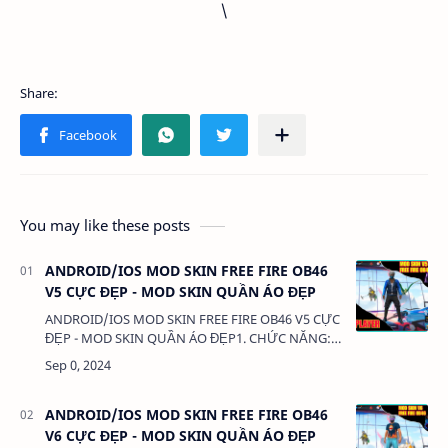
\
You may like these posts
ANDROID/IOS MOD SKIN FREE FIRE OB46
V5 CỰC ĐẸP - MOD SKIN QUẦN ÁO ĐẸP
ANDROID/IOS MOD SKIN FREE FIRE OB46 V5 CỰC
ĐẸP - MOD SKIN QUẦN ÁO ĐẸP1. CHỨC NĂNG:-
MOD SKIN QUẦN ÁO - MOD CLOTHES2. TẢI VÀ
CÀI ĐẶT (BẢN FULL KHÔNG LINK RÚT
GỌN):VIDEO HƯỚNG DẪN TẢ…
ANDROID/IOS MOD SKIN FREE FIRE OB46
V6 CỰC ĐẸP - MOD SKIN QUẦN ÁO ĐẸP