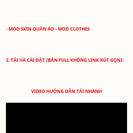
- MOD SKIN QUẦN ÁO - MOD CLOTHES
2. TẢI VÀ CÀI ĐẶT (BẢN FULL KHÔNG LINK RÚT GỌN):
VIDEO HƯỚNG DẪN TẢI NHANH