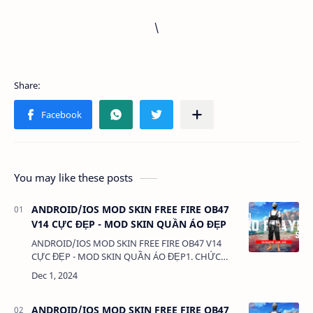
\
You may like these posts
ANDROID/IOS MOD SKIN FREE FIRE OB47
V14 CỰC ĐẸP - MOD SKIN QUẦN ÁO ĐẸP
ANDROID/IOS MOD SKIN FREE FIRE OB47 V14
CỰC ĐẸP - MOD SKIN QUẦN ÁO ĐẸP1. CHỨC
NĂNG:- MOD SKIN QUẦN ÁO - MOD CLOTHES2.
TẢI VÀ CÀI ĐẶT (BẢN FULL KHÔNG LINK RÚT
GỌN):VIDEO HƯỚNG DẪN T…
ANDROID/IOS MOD SKIN FREE FIRE OB47