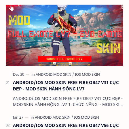
ANDROID/IOS MOD SKIN FREE FIRE OB47 V31 CỰC
ĐẸP - MOD SKIN HÀNH ĐỘNG LV7
ANDROID/IOS MOD SKIN FREE FIRE OB47 V31 CỰC ĐẸP -
MOD SKIN HÀNH ĐỘNG LV7 1. CHỨC NĂNG: - MOD SKIN
HÀNH ĐỘNG LV7 2. TẢI VÀ CÀI ĐẶT (BẢN FULL KHÔNG
LIN…
ANDROID/IOS MOD SKIN FREE FIRE OB47 V56 CỰC